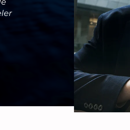
le
ler