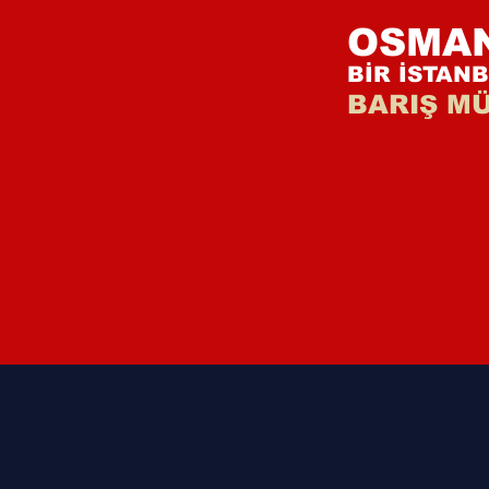
OSMA
BİR İSTAN
BARIŞ M