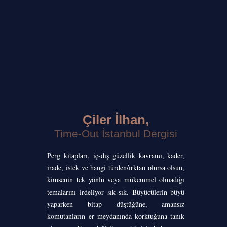
Çiler İlhan,
Time-Out İstanbul Dergisi
Perg kitapları, iç-dış güzellik kavramı, kader,
irade, istek ve hangi türden/ırktan olursa olsun,
kimsenin tek yönlü veya mükemmel olmadığı
temalarını irdeliyor sık sık. Büyücülerin büyü
yaparken bitap düştüğüne, amansız
komutanların er meydanında korktuğuna tanık