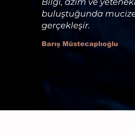
Bilgi, azim ve yetenek
buluştuğunda mucize
gerçekleşir.
Barış Müstecaplıoğlu