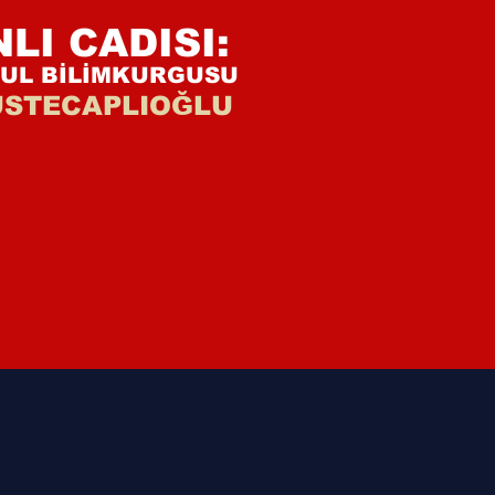
NLI
CADISI:
BUL BİLİMKURGUSU
ÜSTECAPLIOĞLU