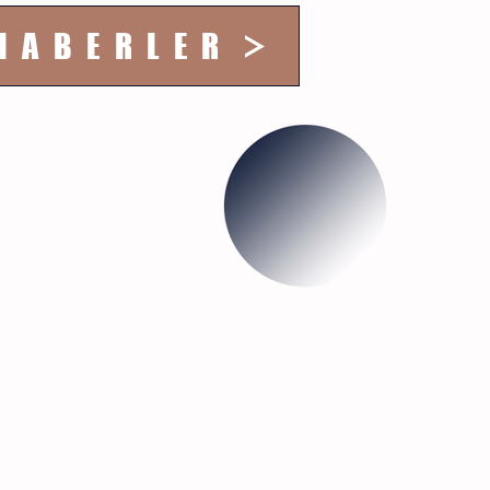
HABERLER
UNDA
!