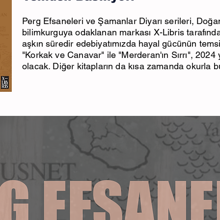
Perg Efsaneleri ve Şamanlar Diyarı serileri, Doğan
bilimkurguya odaklanan markası
X-Libris tarafınd
aşkın süredir edebiyatımızda hayal gücünün temsilcis
"Korkak ve Canavar" ile "Merderan'ın Sırrı", 2024 
olacak. Diğer kitapların da kısa zamanda okurla b