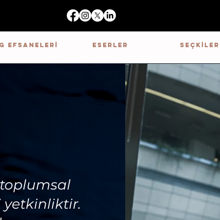
G EFSANELERİ
ESERLER
SEÇKİLER
e toplumsal
yetkinliktir.